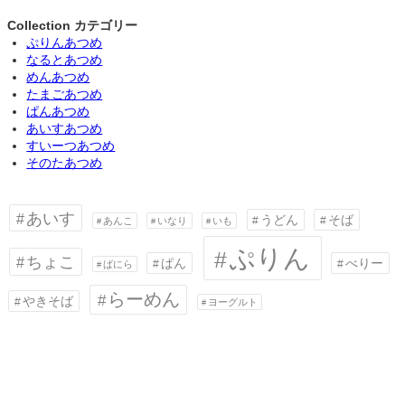
Collection カテゴリー
ぷりんあつめ
なるとあつめ
めんあつめ
たまごあつめ
ぱんあつめ
あいすあつめ
すいーつあつめ
そのたあつめ
あいす
うどん
そば
あんこ
いなり
いも
ぷりん
ちょこ
ぱん
べりー
ばにら
らーめん
やきそば
ヨーグルト