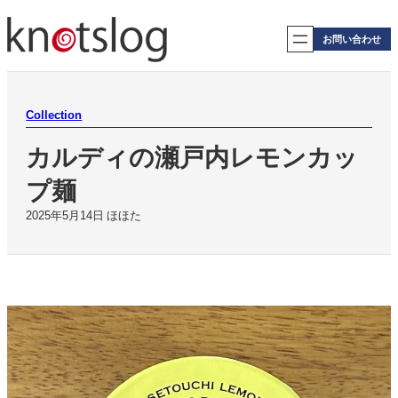
内
容
お問い合わせ
を
ス
キ
ッ
プ
Collection
カルディの瀬戸内レモンカッ
プ麺
2025年5月14日
ほほた