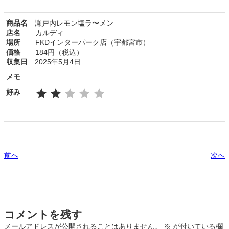
商品名
瀬戸内レモン塩ラ〜メン
店名
カルディ
場所
FKDインターパーク店（宇都宮市）
価格
184円（税込）
収集日
2025年5月4日
メモ
⭐
⭐
評価 :2/5。
好み
前へ
次へ
コメントを残す
メールアドレスが公開されることはありません。
※
が付いている欄