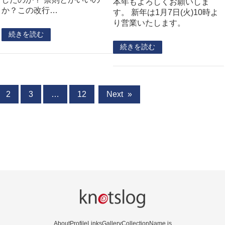
本年もよろしくお願いしま
か？この改行…
す。 新年は1月7日(火)10時よ
り営業いたします。
続きを読む
続きを読む
2
3
…
12
Next
»
About
Profile
Links
Gallery
Collection
Name is