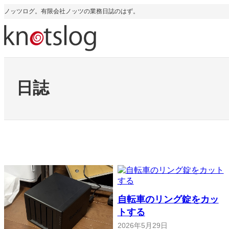
内
ノッツログ。有限会社ノッツの業務日誌のはず。
容
を
ス
キ
ッ
プ
日誌
自転車のリング錠をカッ
トする
2026年5月29日