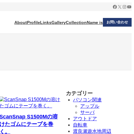
Facebook
X
Insta
Yo
About
Profile
Links
Gallery
Collection
Name is
お問い合わせ
カテゴリー
パソコン関連
アップル
サーバ
ScanSnap S1500Mの溶
アウトドア
けたゴムにテープを巻
自転車
く。
渡良瀬遊水地周辺