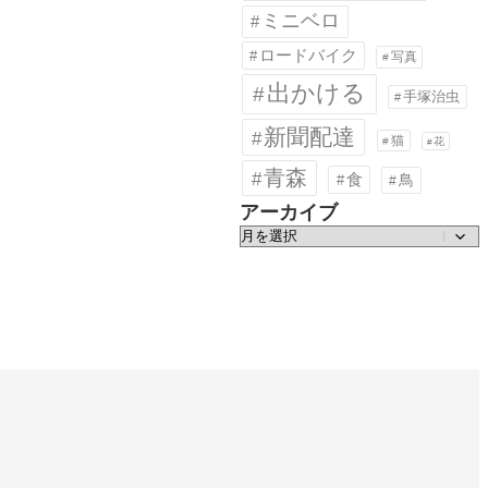
ミニベロ
ロードバイク
写真
出かける
手塚治虫
新聞配達
猫
花
青森
食
鳥
アーカイブ
ア
ー
カ
イ
ブ