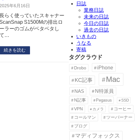
日誌
2025年6月16日
業務日誌
長らく使っていたスキャナー
未来の日誌
ScanSnap S1500Mの排出ロ
今日の日誌
ーラーのゴムがベタベタし
過去の日誌
て…
いきもの
うなる
寄稿
続きを読む
タグクラウド
iPhone
Drobo
Mac
KC記事
N特派員
NAS
N記事
Pegasus
SSD
VPN
コーヒー
カメラ
コールマン
ツーバーナー
ブログ
マディフォックス