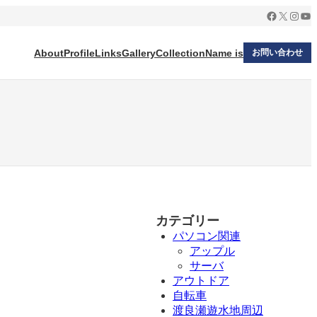
Facebook
X
Insta
Yo
About
Profile
Links
Gallery
Collection
Name is
お問い合わせ
カテゴリー
パソコン関連
アップル
サーバ
アウトドア
自転車
渡良瀬遊水地周辺