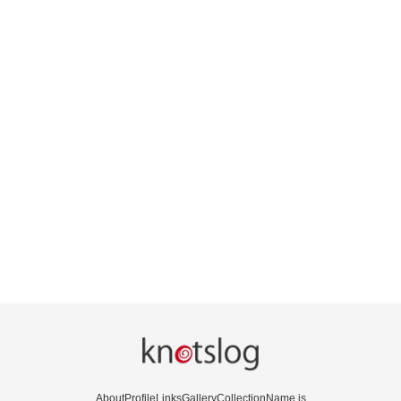
About
Profile
Links
Gallery
Collection
Name is