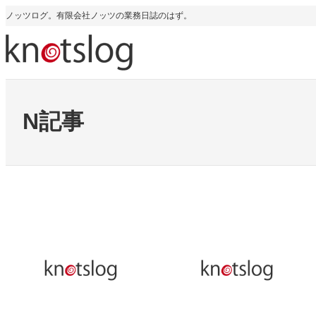
内
ノッツログ。有限会社ノッツの業務日誌のはず。
容
を
ス
キ
ッ
プ
N記事