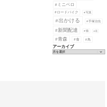
ミニベロ
ロードバイク
写真
出かける
手塚治虫
新聞配達
猫
花
青森
食
鳥
アーカイブ
ア
ー
カ
イ
ブ