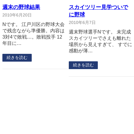
週末の野球結果
スカイツリー見学ついで
に野球
2010年6月20日
2010年6月7日
Nです。 江戸川区の野球大会
で残念ながら準優勝。内容は
週末野球選手Nです。 未完成
3対4で敗戦…。敗戦投手 12
スカイツリーでさえも離れた
年目に…
場所から見えすぎて、 すでに
感動が薄…
続きを読む
続きを読む