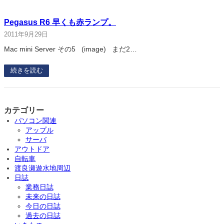
Pegasus R6 早くも赤ランプ。
2011年9月29日
Mac mini Server その5 (image) まだ2…
続きを読む
カテゴリー
パソコン関連
アップル
サーバ
アウトドア
自転車
渡良瀬遊水地周辺
日誌
業務日誌
未来の日誌
今日の日誌
過去の日誌