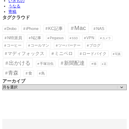
いきもの
うなる
寄稿
タグクラウド
Mac
KC記事
iPhone
Drobo
NAS
N特派員
N記事
VPN
Pegasus
SSD
カメラ
コーヒー
コールマン
ツーバーナー
ブログ
ミニベロ
マディフォックス
ロードバイク
写真
出かける
新聞配達
手塚治虫
猫
花
青森
食
鳥
アーカイブ
ア
ー
カ
イ
ブ