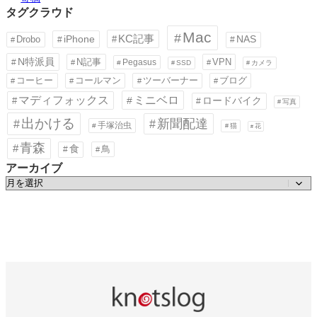
タグクラウド
Mac
KC記事
iPhone
Drobo
NAS
N特派員
N記事
VPN
Pegasus
SSD
カメラ
コーヒー
コールマン
ツーバーナー
ブログ
ミニベロ
マディフォックス
ロードバイク
写真
出かける
新聞配達
手塚治虫
猫
花
青森
食
鳥
アーカイブ
ア
ー
カ
イ
ブ