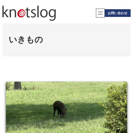
内
容
お問い合わせ
を
ス
キ
ッ
いきもの
プ