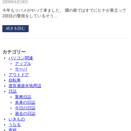
2009年6月24日
今年もツバメがやって来ました。 隣の家ではすでにヒナが巣立って
2回目の繁殖をしているそう…
続きを読む
カテゴリー
パソコン関連
アップル
サーバ
アウトドア
自転車
渡良瀬遊水地周辺
日誌
業務日誌
未来の日誌
今日の日誌
過去の日誌
いきもの
うなる
寄稿