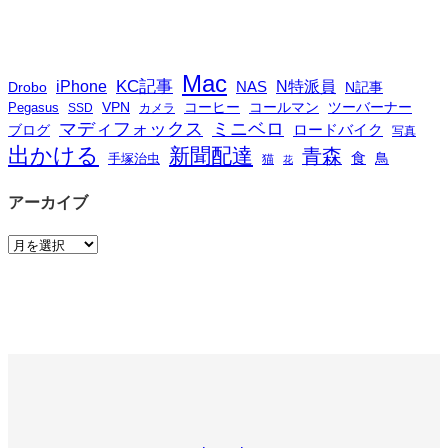
Mac
iPhone
KC記事
N特派員
NAS
Drobo
N記事
VPN
コーヒー
コールマン
ツーバーナー
Pegasus
SSD
カメラ
マディフォックス
ミニベロ
ロードバイク
ブログ
写真
出かける
新聞配達
青森
食
鳥
手塚治虫
猫
花
アーカイブ
ア
ー
カ
イ
ブ