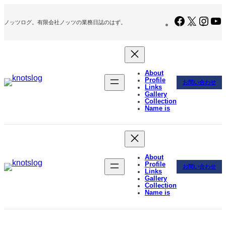
内
容
Facebook
X
Inst
ノッツログ。有限会社ノッツの業務日誌のはず。
を
ス
キ
ッ
プ
About
Profile
お問い合わせ
Links
Gallery
Collection
Name is
About
Profile
お問い合わせ
Links
Gallery
Collection
Name is