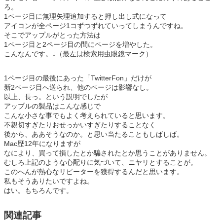
ろ。
1ページ目に無理矢理追加すると押し出し式になって
アイコンが全ページ1コずつずれていってしまうんですね。
そこでアップルがとった方法は
1ページ目と2ページ目の間にページを増やした。
こんなんです。↓（最左は検索用虫眼鏡マーク）
1ページ目の最後にあった「TwitterFon」だけが
新2ページ目へ送られ、他のページは影響なし。
以上、長っ。という説明でしたが
アップルの製品はこんな感じで
こんな小さな事でもよく考えられていると思います。
不親切すぎたりおせっかいすぎたりすることなく
後から、ああそうなのか。と思い当たることもしばしば。
Mac歴12年になりますが
なにより、買って損したとか騙されたとか思うことがありません。
むしろ上記のような心配りに気づいて、ニヤリとすることが。
このへんが熱心なリピーターを獲得するんだと思います。
私もそうありたいですよね。
はい。もちろんです。
関連記事