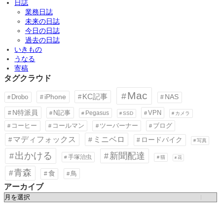
日誌
業務日誌
未来の日誌
今日の日誌
過去の日誌
いきもの
うなる
寄稿
タグクラウド
Mac
KC記事
iPhone
Drobo
NAS
N特派員
N記事
VPN
Pegasus
SSD
カメラ
コーヒー
コールマン
ツーバーナー
ブログ
ミニベロ
マディフォックス
ロードバイク
写真
出かける
新聞配達
手塚治虫
猫
花
青森
食
鳥
アーカイブ
ア
ー
カ