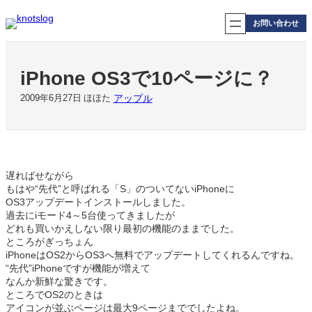
内
容
お問い合わせ
を
ス
キ
iPhone OS3で10ページに？
ッ
プ
アップル
2009年6月27日
ほほた
遅ればせながら
もはや“先代”と呼ばれる「S」のついてないiPhoneに
OS3アップデートインストールしました。
過去にiモード4～5台使ってきましたが
どれも買いかえしない限り最初の機能のままでした。
ところがぎっちょん
iPhoneはOS2からOS3へ無料でアップデートしてくれるんですね。
“先代”iPhoneですが機能が増えて
なんか新鮮な驚きです。
ところでOS2のときは
アイコンが並ぶページは最大9ページまででしたよね。