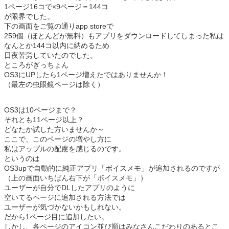
1ページ16コで×9ページ＝144コ
が限界でした。
下の画面をご覧の通りapp storeで
259個（ほとんどが無料）もアプリをダウンロードしてしまった私は
なんとか144コ以内に納めるため
日夜苦労していたのでした。
ところがぎっちょん
OS3にUPしたら1ページ増えたではありませんか！
（最左の虫眼鏡ページは除く）
OS3は10ページまで？
それとも11ページ以上？
どなたか試した方いませんか～
ここで、このページの増やし方に
私はアップルの配慮を感じるのです。
というのは
OS3upで自動的に純正アプリ「ボイスメモ」が追加されるのですが
（上の画面いちばん右下が「ボイスメモ」）
ユーザーが自分でDLしたアプリのように
空いてるページに追加される方法では
ユーザーが気づかないかもしれない。
だから1ページ目に追加したい。
しかし、各ページのアイコン並び順はみなさんこだわりのあるとこ