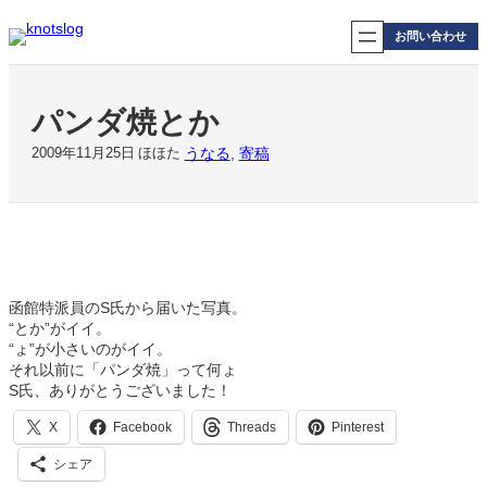
内
容
お問い合わせ
を
ス
キ
パンダ焼とか
ッ
プ
うなる
, 
寄稿
2009年11月25日
ほほた
函館特派員のS氏から届いた写真。
“とか”がイイ。
“ょ”が小さいのがイイ。
それ以前に「パンダ焼」って何ょ
S氏、ありがとうございました！
X
Facebook
Threads
Pinterest
シェア