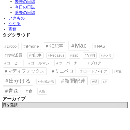
未来の日誌
今日の日誌
過去の日誌
いきもの
うなる
寄稿
タグクラウド
Mac
KC記事
iPhone
Drobo
NAS
N特派員
N記事
VPN
Pegasus
SSD
カメラ
コーヒー
コールマン
ツーバーナー
ブログ
ミニベロ
マディフォックス
ロードバイク
写真
出かける
新聞配達
手塚治虫
猫
花
青森
食
鳥
アーカイブ
ア
ー
カ
イ
ブ