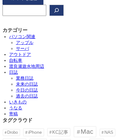
検
索
カテゴリー
パソコン関連
アップル
サーバ
アウトドア
自転車
渡良瀬遊水地周辺
日誌
業務日誌
未来の日誌
今日の日誌
過去の日誌
いきもの
うなる
寄稿
タグクラウド
Mac
KC記事
iPhone
Drobo
NAS