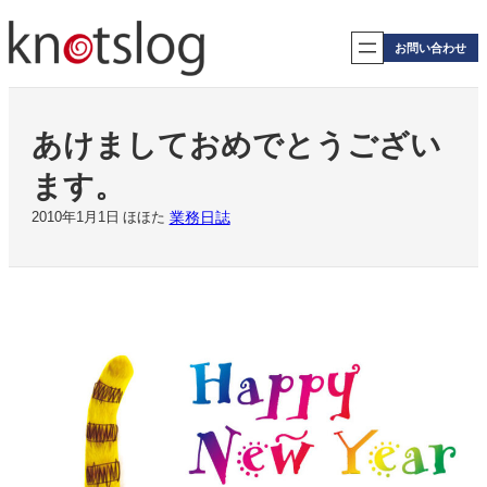
内
容
お問い合わせ
を
ス
キ
ッ
あけましておめでとうござい
プ
ます。
業務日誌
2010年1月1日
ほほた