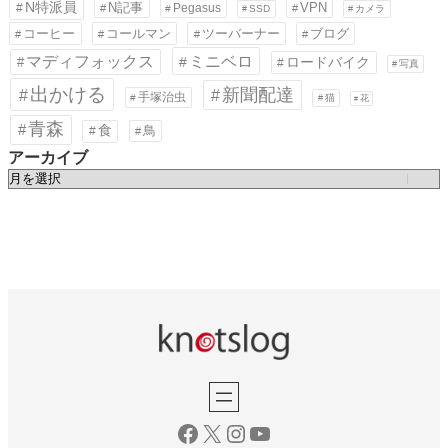
N特派員
N記事
VPN
Pegasus
SSD
カメラ
コーヒー
コールマン
ツーバーナー
ブログ
ミニベロ
マディフォックス
ロードバイク
写真
出かける
新聞配達
手塚治虫
猫
花
青森
食
鳥
アーカイブ
ア
ー
カ
イ
ブ
Facebook
X
Instagram
YouTube