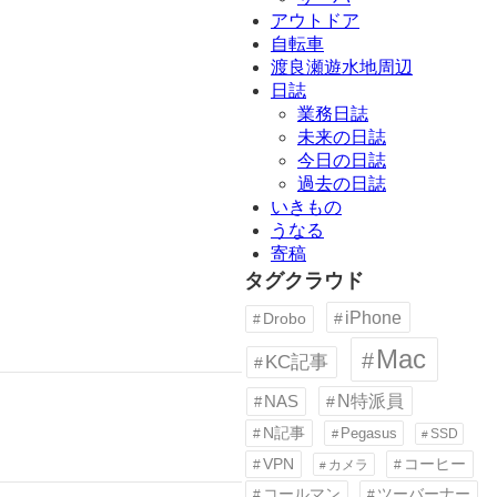
アウトドア
自転車
渡良瀬遊水地周辺
日誌
業務日誌
未来の日誌
今日の日誌
過去の日誌
いきもの
うなる
寄稿
タグクラウド
iPhone
Drobo
Mac
KC記事
N特派員
NAS
N記事
Pegasus
SSD
VPN
コーヒー
カメラ
コールマン
ツーバーナー