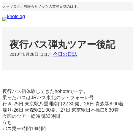
内
ノッツログ。有限会社ノッツの業務日誌のはず。
容
を
ス
キ
ッ
夜行バス弾丸ツアー後記
プ
今日の日誌
2010年5月28日
ほほた
夜行バス初体験してきたhohotaでーす。
乗ったバスはJRバス東北のラ・フォーレ号
行き-25日 東京駅八重洲南口22:30発、26日 青森駅8:00着
帰り-26日 青森駅21:00発、27日 東京駅日本橋口6:30着
今回のツアー総時間32時間
うち
バス乗車時間19時間