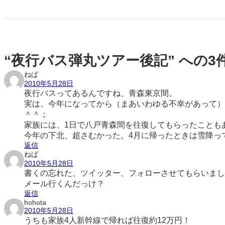
“夜行バス弾丸ツアー後記” への
ねば
2010年5月28日
夜行バスってあるんですね、青森東京間。
実は、今年になってから（まあいわゆる不幸があって）
＾＾；
家族には、1日で八戸青森間を往復してもらったことも
今年の下北、超さむかった。4月に帰ったときは雪降って
返信
ねば
2010年5月28日
書くの忘れた、ツイッター、フォローさせてもらいまし
メール行くんだっけ？
返信
hohota
2010年5月28日
うちも家族4人新幹線で帰れば往復約12万円！