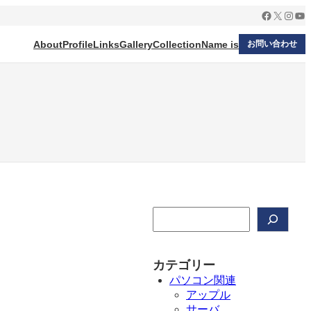
Facebook
X
Insta
Yo
About
Profile
Links
Gallery
Collection
Name is
お問い合わせ
検
索
カテゴリー
パソコン関連
アップル
サーバ