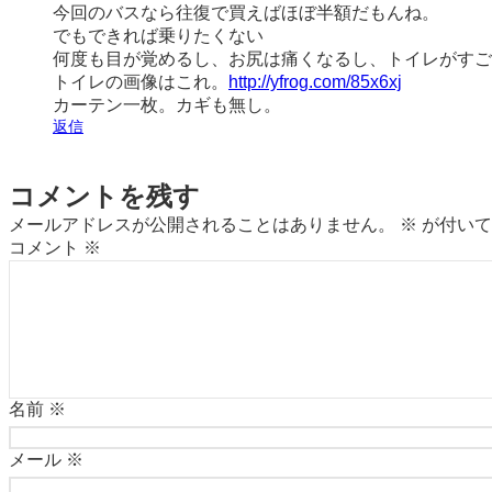
今回のバスなら往復で買えばほぼ半額だもんね。
でもできれば乗りたくない
何度も目が覚めるし、お尻は痛くなるし、トイレがすご
トイレの画像はこれ。
http://yfrog.com/85x6xj
カーテン一枚。カギも無し。
返信
コメントを残す
メールアドレスが公開されることはありません。
※
が付いて
コメント
※
名前
※
メール
※