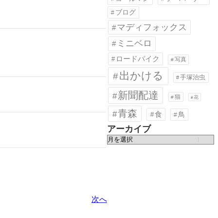
ブログ
マディフォックス
ミニベロ
ロードバイク
写真
出かける
手塚治虫
新聞配達
猫
花
青森
食
鳥
アーカイブ
ア
ー
カ
イ
ブ
次へ