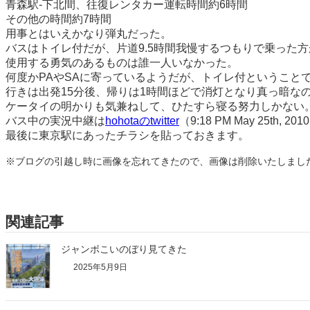
青森駅-下北間、往復レンタカー運転時間約6時間
その他の時間約7時間
用事とはいえかなり弾丸だった。
バスはトイレ付だが、片道9.5時間我慢するつもりで乗った
使用する勇気のあるものは誰一人いなかった。
何度かPAやSAに寄っているようだが、トイレ付ということ
行きは出発15分後、帰りは1時間ほどで消灯となり真っ暗な
ケータイの明かりも気兼ねして、ひたすら寝る努力しかない
バス中の実況中継は
hohotaのtwitter
（9:18 PM May 25th
最後に東京駅にあったチラシを貼っておきます。
※ブログの引越し時に画像を忘れてきたので、画像は削除いたしまし
関連記事
ジャンボこいのぼり見てきた
2025年5月9日