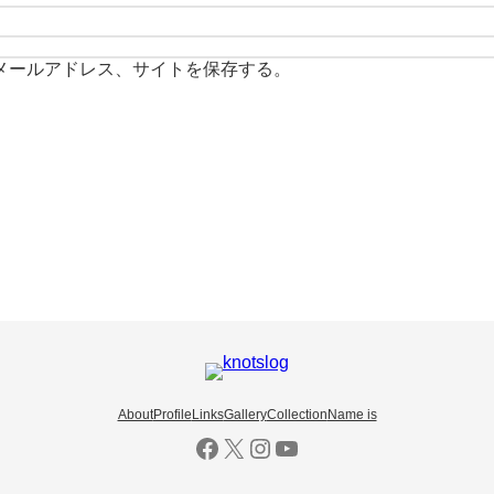
メールアドレス、サイトを保存する。
About
Profile
Links
Gallery
Collection
Name is
Facebook
X
Instagram
YouTube