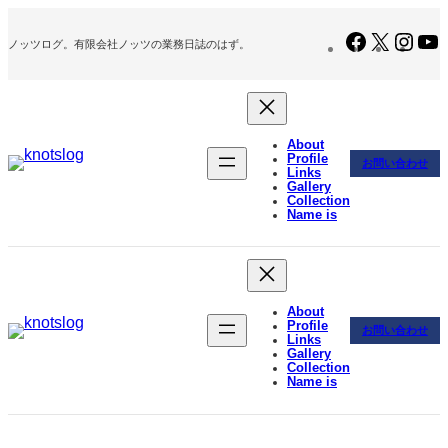
内
容
Facebook
X
Inst
ノッツログ。有限会社ノッツの業務日誌のはず。
を
ス
キ
ッ
プ
About
Profile
お問い合わせ
Links
Gallery
Collection
Name is
About
Profile
お問い合わせ
Links
Gallery
Collection
Name is