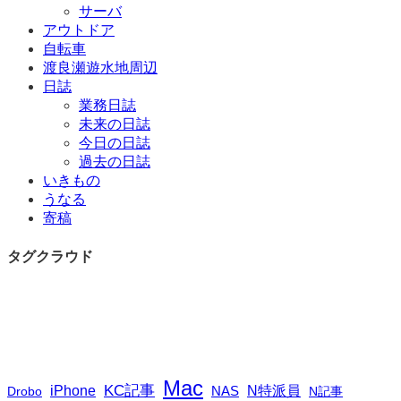
サーバ
アウトドア
自転車
渡良瀬遊水地周辺
日誌
業務日誌
未来の日誌
今日の日誌
過去の日誌
いきもの
うなる
寄稿
タグクラウド
Mac
iPhone
KC記事
N特派員
NAS
Drobo
N記事