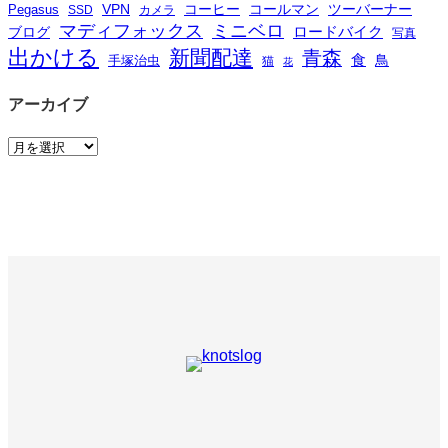
VPN
コーヒー
コールマン
ツーバーナー
Pegasus
SSD
カメラ
マディフォックス
ミニベロ
ロードバイク
ブログ
写真
出かける
新聞配達
青森
食
鳥
手塚治虫
猫
花
アーカイブ
ア
ー
カ
イ
ブ