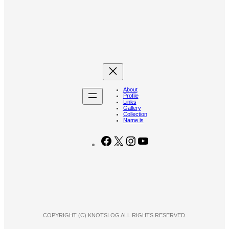
About
Profile
Links
Gallery
Collection
Name is
Facebook
X
Instagram
YouTube
COPYRIGHT (C) KNOTSLOG ALL RIGHTS RESERVED.