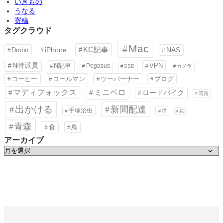
いきもの
うなる
寄稿
タグクラウド
Mac
KC記事
iPhone
Drobo
NAS
N特派員
N記事
VPN
Pegasus
SSD
カメラ
コーヒー
コールマン
ツーバーナー
ブログ
ミニベロ
マディフォックス
ロードバイク
写真
出かける
新聞配達
手塚治虫
猫
花
青森
食
鳥
アーカイブ
ア
ー
カ
イ
ブ