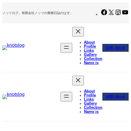
内
容
Facebook
X
Inst
ノッツログ。有限会社ノッツの業務日誌のはず。
を
ス
キ
ッ
プ
About
Profile
お問い合わせ
Links
Gallery
Collection
Name is
About
Profile
お問い合わせ
Links
Gallery
Collection
Name is