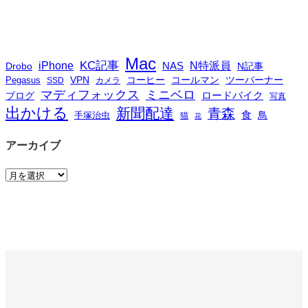
Mac
iPhone
KC記事
N特派員
NAS
Drobo
N記事
VPN
コーヒー
コールマン
ツーバーナー
Pegasus
SSD
カメラ
マディフォックス
ミニベロ
ロードバイク
ブログ
写真
出かける
新聞配達
青森
食
鳥
手塚治虫
猫
花
アーカイブ
ア
ー
カ
イ
ブ