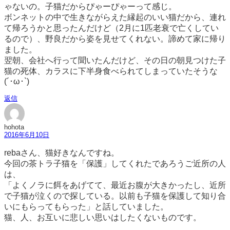
ゃないの。子猫だからぴゃーぴゃーって感じ。
ボンネットの中で生きながらえた縁起のいい猫だから、連れ
て帰ろうかと思ったんだけど（2月に1匹老衰で亡くしてい
るので）、野良だから姿を見せてくれない。諦めて家に帰り
ました。
翌朝、会社へ行って聞いたんだけど、その日の朝見つけた子
猫の死体、カラスに下半身食べられてしまっていたそうな
(´･ω･`)
返信
hohota
2016年6月10日
rebaさん、猫好きなんですね。
今回の茶トラ子猫を「保護」してくれたであろうご近所の人
は、
「よくノラに餌をあげてて、最近お腹が大きかったし、近所
で子猫が泣くので探している。以前も子猫を保護して知り合
いにもらってもらった」と話していました。
猫、人、お互いに悲しい思いはしたくないものです。