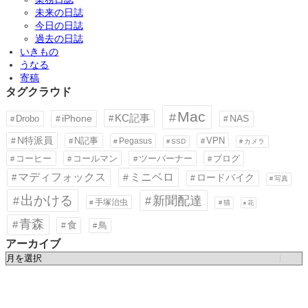
未来の日誌
今日の日誌
過去の日誌
いきもの
うなる
寄稿
タグクラウド
Mac
KC記事
iPhone
Drobo
NAS
N特派員
N記事
VPN
Pegasus
SSD
カメラ
コーヒー
コールマン
ツーバーナー
ブログ
ミニベロ
マディフォックス
ロードバイク
写真
出かける
新聞配達
手塚治虫
猫
花
青森
食
鳥
アーカイブ
ア
ー
カ
イ