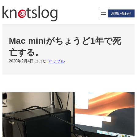
内
容
お問い合わせ
を
ス
キ
ッ
Mac miniがちょうど1年で死
プ
亡する。
アップル
2020年2月4日
ほほた