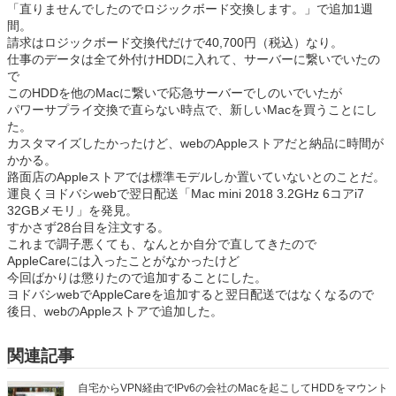
「直りませんでしたのでロジックボード交換します。」で追加1週
間。
請求はロジックボード交換代だけで40,700円（税込）なり。
仕事のデータは全て外付けHDDに入れて、サーバーに繋いでいたの
で
このHDDを他のMacに繋いで応急サーバーでしのいでいたが
パワーサプライ交換で直らない時点で、新しいMacを買うことにし
た。
カスタマイズしたかったけど、webのAppleストアだと納品に時間が
かかる。
路面店のAppleストアでは標準モデルしか置いていないとのことだ。
運良くヨドバシwebで翌日配送「Mac mini 2018 3.2GHz 6コアi7
32GBメモリ」を発見。
すかさず28台目を注文する。
これまで調子悪くても、なんとか自分で直してきたので
AppleCareには入ったことがなかったけど
今回ばかりは懲りたので追加することにした。
ヨドバシwebでAppleCareを追加すると翌日配送ではなくなるので
後日、webのAppleストアで追加した。
関連記事
自宅からVPN経由でIPv6の会社のMacを起こしてHDDをマウント