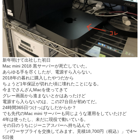
新年明けて出社した初日
Mac mini 2018 黒サーバーが死亡していた。
あらゆる手を尽くしたが、電源すら入らない。
2018年の暮れに購入したやつだから
ちょうど1年保証が切れた頃に壊れたことになる。
今までさんざんMacを使ってきて
グレー画面から進まないとかはあったけど
電源すら入らないのは、この27台目が初めてだ。
24時間365日つけっぱなしだからか？
でも先代のMac mini サーバーも同じような運用をしていたけど
4年は使ったし、未だに現役で動いている。
その日のうちにジーニアスバーへ持ち込んで
「パワーサプライを交換してみます。見積18,700円（税込）」で4〜
5日後