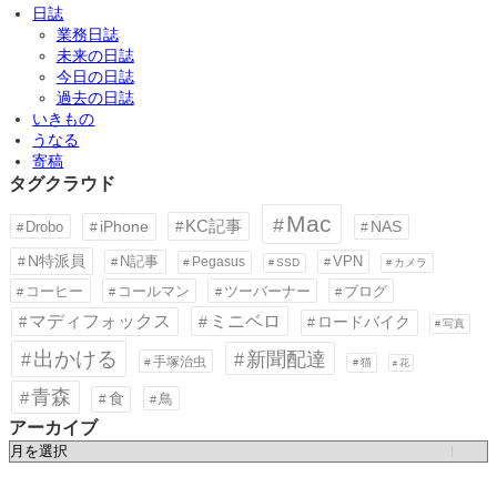
日誌
業務日誌
未来の日誌
今日の日誌
過去の日誌
いきもの
うなる
寄稿
タグクラウド
Mac
KC記事
iPhone
Drobo
NAS
N特派員
N記事
VPN
Pegasus
SSD
カメラ
コーヒー
コールマン
ツーバーナー
ブログ
ミニベロ
マディフォックス
ロードバイク
写真
出かける
新聞配達
手塚治虫
猫
花
青森
食
鳥
アーカイブ
ア
ー
カ