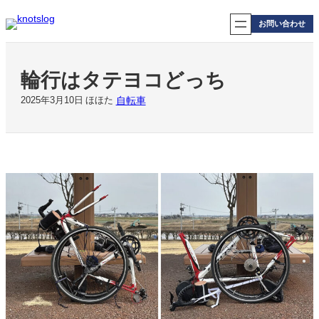
内
容
お問い合わせ
を
ス
キ
輪行はタテヨコどっち
ッ
プ
自転車
2025年3月10日
ほほた