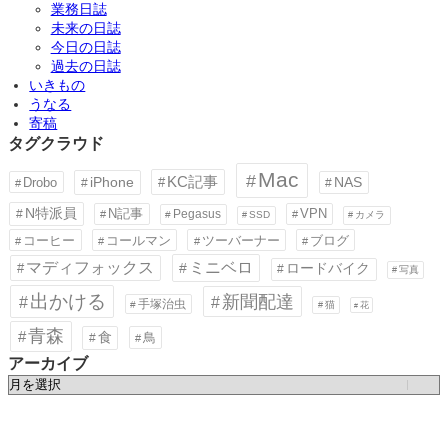
業務日誌
未来の日誌
今日の日誌
過去の日誌
いきもの
うなる
寄稿
タグクラウド
Mac
KC記事
iPhone
Drobo
NAS
N特派員
N記事
VPN
Pegasus
SSD
カメラ
コーヒー
コールマン
ツーバーナー
ブログ
ミニベロ
マディフォックス
ロードバイク
写真
出かける
新聞配達
手塚治虫
猫
花
青森
食
鳥
アーカイブ
ア
ー
カ
イ