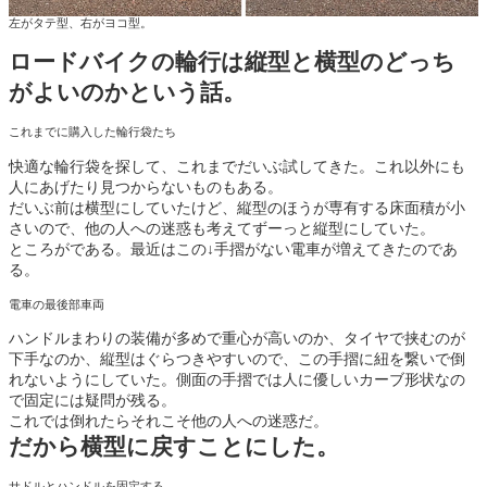
左がタテ型、右がヨコ型。
ロードバイクの輪行は縦型と横型のどっち
がよいのかという話。
これまでに購入した輪行袋たち
快適な輪行袋を探して、これまでだいぶ試してきた。これ以外にも
人にあげたり見つからないものもある。
だいぶ前は横型にしていたけど、縦型のほうが専有する床面積が小
さいので、他の人への迷惑も考えてずーっと縦型にしていた。
ところがである。最近はこの↓手摺がない電車が増えてきたのであ
る。
電車の最後部車両
ハンドルまわりの装備が多めで重心が高いのか、タイヤで挟むのが
下手なのか、縦型はぐらつきやすいので、この手摺に紐を繋いで倒
れないようにしていた。側面の手摺では人に優しいカーブ形状なの
で固定には疑問が残る。
これでは倒れたらそれこそ他の人への迷惑だ。
だから横型に戻すことにした。
サドルとハンドルを固定する