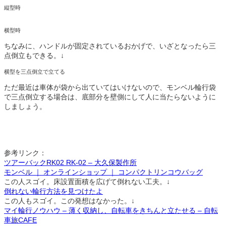
縦型時
横型時
ちなみに、ハンドルが固定されているおかげで、いざとなったら三
点倒立もできる。↓
横型を三点倒立で立てる
ただ最近は車体が袋から出ていてはいけないので、モンベル輪行袋
で三点倒立する場合は、底部分を壁側にして人に当たらないように
しましょう。
参考リンク：
ツアーバックRK02 RK-02 – 大久保製作所
モンベル ｜ オンラインショップ ｜ コンパクトリンコウバッグ
この人スゴイ。床設置面積を広げて倒れない工夫。↓
倒れない輪行方法を見つけたよ
この人もスゴイ。この発想はなかった。↓
マイ輪行ノウハウ – 薄く収納し、自転車をきちんと立たせる – 自転
車旅CAFE