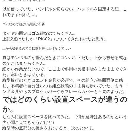
以前使っていた、ハンドルを切らない、ハンドルを固定する紐。こ
れでまず倒れない。
ゴムなので細かい調節が不要
タイヤの固定はゴム紐なのでらくちん。
上記2点はたしか「RK-02」についてきたものだと思う。
上から被せるので自転車を持ち上げなくてよい
袋はモンベルのが畳んだときにコンパクトだし、上から被せる式な
のでこれまたらくちん。
細かい作業がないので、ここまで冬用の長指手袋をしたままででき
た。寒いときは助かる。
縦型輪行のときはエンド金具が必須で、その組立が毎回面倒に感
じ、不精者の自分はいつも組立状態のまま持ち歩いていた。もうエ
ンド金具やらスプロケカバーやらフレームカバーも不要のようだ。
ではどのくらい設置スペースが違うの
か。
ちなみに設置スペースを比べてみた。（何か意味はあるのかという
声が聞こえてきそうだけど）
縦型時の底部分の長さを1とすると、次のとおり。